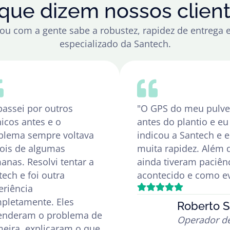
que dizem nossos clien
ou com a gente sabe a robustez, rapidez de entrega e
especializado da Santech.
passei por outros
"O GPS do meu pulver
nicos antes e o
antes do plantio e e
blema sempre voltava
indicou a Santech e
ois de algumas
muita rapidez. Além 
anas. Resolvi tentar a
ainda tiveram paciên
tech e foi outra
acontecido e como evi
eriência
pletamente. Eles
Roberto S
enderam o problema de
Operador de
meira, explicaram o que