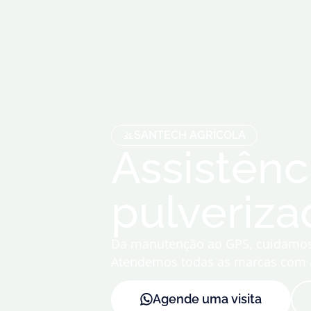
SANTECH AGRÍCOLA
Assistênc
pulveriza
Da manutenção ao GPS, cuidamos d
Atendemos todas as marcas com ag
Agende uma visita