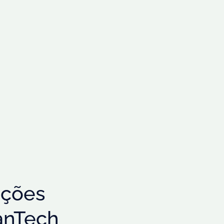
uções
anTech