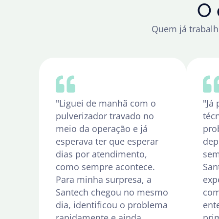
O 
Quem já trabalh
"Liguei de manhã com o
"Já 
pulverizador travado no
téc
meio da operação e já
pro
esperava ter que esperar
dep
dias por atendimento,
sem
como sempre acontece.
San
Para minha surpresa, a
exp
Santech chegou no mesmo
com
dia, identificou o problema
ent
rapidamente e ainda
pri